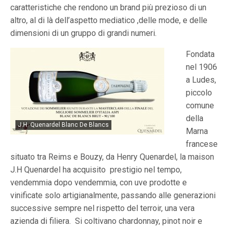
caratteristiche che rendono un brand più prezioso di un
altro, al di là dell’aspetto mediatico ,delle mode, e delle
dimensioni di un gruppo di grandi numeri.
Fondata
nel 1906
a Ludes,
piccolo
comune
della
J.H. Quenardel Blanc De Blancs
Marna
francese
situato tra Reims e Bouzy, da Henry Quenardel, la maison
J.H Quenardel ha acquisito prestigio nel tempo,
vendemmia dopo vendemmia, con uve prodotte e
vinificate solo artigianalmente, passando alle generazioni
successive sempre nel rispetto del terroir, una vera
azienda di filiera. Si coltivano chardonnay, pinot noir e