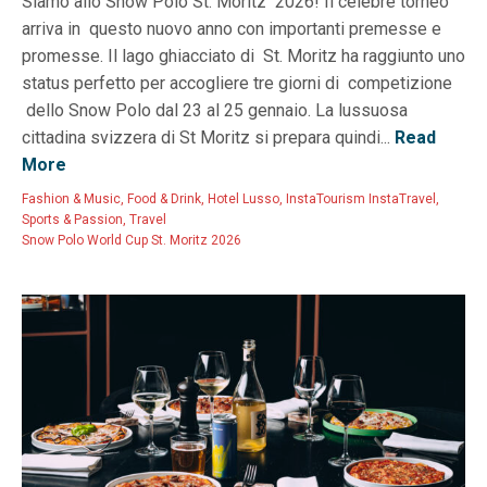
Siamo allo Snow Polo St. Moritz 2026! Il celebre torneo
arriva in questo nuovo anno con importanti premesse e
promesse. Il lago ghiacciato di St. Moritz ha raggiunto uno
status perfetto per accogliere tre giorni di competizione
dello Snow Polo dal 23 al 25 gennaio. La lussuosa
cittadina svizzera di St Moritz si prepara quindi...
Read
More
Fashion & Music
,
Food & Drink
,
Hotel Lusso
,
InstaTourism InstaTravel
,
Sports & Passion
,
Travel
Snow Polo World Cup St. Moritz 2026