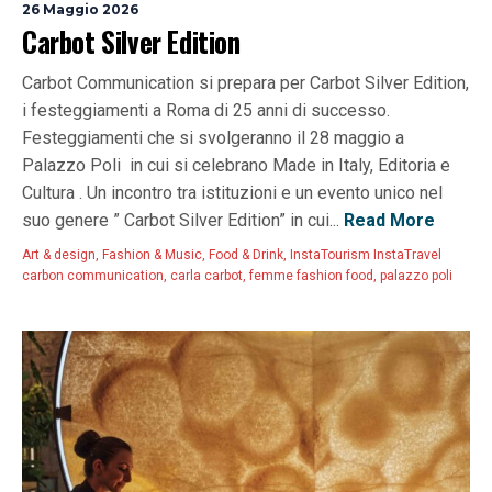
26 Maggio 2026
Carbot Silver Edition
Carbot Communication si prepara per Carbot Silver Edition,
i festeggiamenti a Roma di 25 anni di successo.
Festeggiamenti che si svolgeranno il 28 maggio a
Palazzo Poli in cui si celebrano Made in Italy, Editoria e
Cultura . Un incontro tra istituzioni e un evento unico nel
suo genere ” Carbot Silver Edition” in cui...
Read More
Art & design
,
Fashion & Music
,
Food & Drink
,
InstaTourism InstaTravel
carbon communication
,
carla carbot
,
femme fashion food
,
palazzo poli