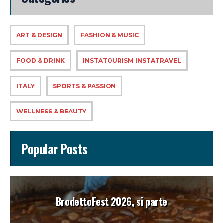
ART & DESIGN
FASHION & MUSIC
FOOD & DRINK
INSTATOURISM INSTATRAVEL
ITALY
SPORTS & PASSION
WELLNESS & BEAUTY
Popular Posts
BrodettoFest 2026, si parte