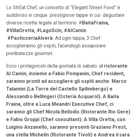
Lo StrEat Chef, un concetto di “Elegant Street Food” è
suddiviso in cinque prestigiose tappe in cui degustare
diverse ricette legate al territorio: #
BaitaFraina,
#VillaOretta, #LagoScin, #AlCamin
#PasticceriaAlverà.
Ad ogni tappa, 3 Chef
accoglieranno gli ospiti, facendogli assaporare
prelibatezze gourmet.
Ecco i protagonisti della giornata di sabato: a
l ristorante
Al Camin, insieme a Fabio Pompanin, Chef resident,
saranno pronti ad accogliere gli ospiti anche: Marco
Talamini (La Torre del Castello Spilimbergo) e
Alessandro Bellingeri (Osteria Acquarol). A Baita
Fraina, oltre a Luca Meandri Executive Chef, ci
saranno gli Chef Nicola Bellodis (Ristorante Rio Gere)
e Fabio Groppi (Chef consultant). A Villa Oretta, con
Luigino Anzanello, saranno presenti Graziano Prest,
una stella Michelin (Ristorante Tivoli) e Andrea Irsara