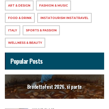
ART & DESIGN
FASHION & MUSIC
FOOD & DRINK
INSTATOURISM INSTATRAVEL
ITALY
SPORTS & PASSION
WELLNESS & BEAUTY
Popular Posts
BrodettoFest 2026, si parte