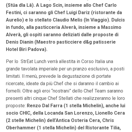
(Stüa dla Lâ). A Lago Scin, insieme allo Chef Carlo
Festini, ci saranno gli Chef Luigi Dariz (ristorante da
Aurelio) e lo stellato Claudio Melis (In Viaggio). Dulcis
in fundo, alla pasticceria Alverà, insieme a Massimo
Alverà, gli ospiti saranno deliziati dalle proposte di
Denis Dianin (Maestro pasticciere d&g patisserie
Hotel Biri Padova).
Per lo StrEat Lunch verrà allestita in Corso Italia una
grande tavolata imperiale per un pranzo esclusivo, a posti
limitati. Il menù, prevede la degustazione di portate
ricercate, ideate da più Chef che si daranno il cambio ai
fornelli. Oltre agli eroi “nostrani” dello Chef Team saranno
presenti altri cinque Chef Stellati che realizzeranno le loro
proposte:
Renzo Dal Farra (1 stella Michelin), anche lui
socio CHIC, della Locanda San Lorenzo, Lionello Cera
(2 stelle Michelin) dell’Antica Osteria Cera, Chris
Oberhammer (1 stella Michelin) del Ristorante Tilia,