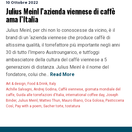
10 Ottobre 2022
Julius Meinl l’azienda viennese di caffè
ama l’Italia
Julius Meinl, per chi non lo conoscesse da vicino, è il
brand di un ‘azienda viennese che produce caffè di
altissima qualità, il torrefattore più importante negli anni
30 di tutto l‘Impero Austroungarico, e tutt’oggi
ambasciatore della cultura del caffè viennese a 5
generazioni di distanza. Julius Meinl è il nome del
fondatore, colui che...
Read More
Art & design
,
Food & Drink
,
Italy
Achille Salvagni
,
Andrej Godina
,
Caffè viennese
,
giornata mondiale del
caffe
,
Guida alle torrefazioni d'Italia
,
international coffee day
,
Joseph
Binder
,
Julius Meinl
,
Matteo Thun
,
Mauro Illiano
,
Oca Golosa
,
Pasticceria
Così
,
Pay with a poem
,
Sacher torte
,
tostatura