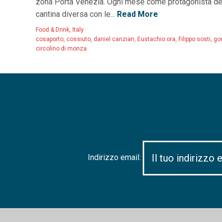
zona Porta Venezia. Ogni mese come protagonista del
cantina diversa con le...
Read More
Food & Drink
,
Italy
cosaporto
,
cossiuto
,
daniel canzian
,
Eustachio ora
,
Filippo sosti
,
go
circolino di monza
Indirizzo email: