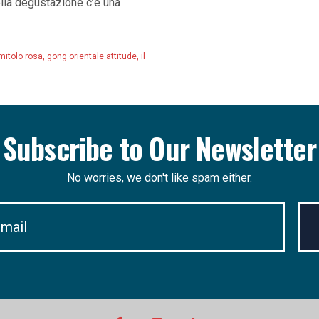
la degustazione c’è una
mitolo rosa
,
gong orientale attitude
,
il
Subscribe to Our Newsletter
No worries, we don't like spam either.