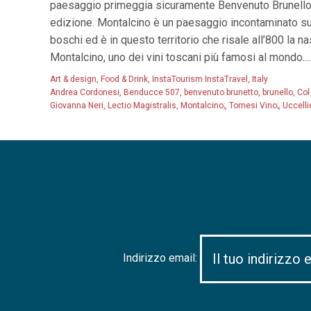
paesaggio primeggia sicuramente Benvenuto Brunello,
edizione. Montalcino è un paesaggio incontaminato su 
boschi ed è in questo territorio che risale all’800 la na
Montalcino, uno dei vini toscani più famosi al mondo....
Art & design
,
Food & Drink
,
InstaTourism InstaTravel
,
Italy
Andrea Cordonesi
,
Benducce 507
,
benvenuto brunetto
,
brunello
,
Col
Giovanna Neri
,
Lectio Magistralis
,
Montalcino;
,
Tornesi Vino;
,
Uccelli
Indirizzo email: