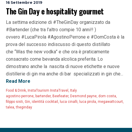
16 Settembre 2019
The Gin Day e hospitality gourmet
La settima edizione di #TheGinDay organizzato da
#Bartender (che tra l’altro compie 10 anni!! )
ovvero #LucaPirola #AgostinoPerrone e #DomCosta è la
prova del successo indiscusso di questo distillato
che “Was the new vodka” e che ora è praticamente
consacrato come bevanda alcolica preferita. Lo
dimostrano anche la nascita di nuove etichette e nuove
distillerie di gin ma anche di bar specializzati in gin che...
Read More
Food & Drink
,
InstaTourism InstaTravel
,
Italy
agostino perrone
,
bartender
,
Beefeater
,
Desmond payne
,
dom costa
,
filippo sisti
,
Gin
,
identità cocktail
,
luca cinalli
,
luca pirola
,
megawattcourt
,
talea
,
theginday