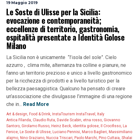
19 Maggio 2019
Le Soste di Ulisse per la Sicilia:
evocazione e contemporaneità;
eccellenze di territorio, gastronomia,
ospitalità presentate a Identità Golose
Milano
La Sicilia non è unicamente “l’isola del sole”. Cielo
azzurro , clima mite, alternanza tra colline e pianure, ne
fanno un territorio prezioso e unico a livello gastronomico
per la ricchezza di prodotti e a livello turistico per la
bellezza paesaggistica. Qualcuno ha pensato di creare
un’associazione che divulgasse l’immagine di una regione
che in...
Read More
Art & design
,
Food & Drink
,
InstaTourism InstaTravel
,
Italy
Antica Filanda
,
Claudio Ruta
,
Davide Scabin
,
etna rosso
,
Giovanno
Santoro
,
Girolamo Russo
,
Heinz Beck
,
identita golose
,
Il Crocifisso
,
La
Fenice
,
Le Soste di Ulisse
,
Luciano Pennisi
,
Marco Baglieri
,
Massimiliano
alajmo
,
Nino Graziano
,
Nuccia Triscari
,
Paolo Marchi
,
Pino Cuttaia
,
Shalai