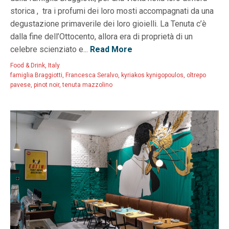
storica , tra i profumi dei loro mosti accompagnati da una
degustazione primaverile dei loro gioielli. La Tenuta c’è
dalla fine dell’Ottocento, allora era di proprietà di un
celebre scienziato e...
Read More
Food & Drink
,
Italy
famiglia Braggiotti
,
Francesca Seralvo
,
kyriakos kynigopoulos
,
oltrepo
pavese
,
pinot noir
,
tenuta mazzolino